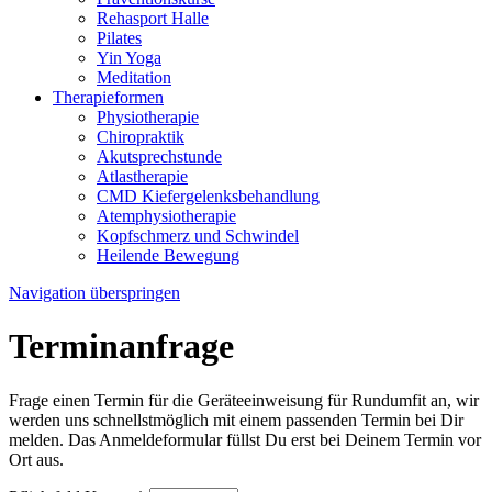
Rehasport Halle
Pilates
Yin Yoga
Meditation
Therapieformen
Physiotherapie
Chiropraktik
Akutsprechstunde
Atlastherapie
CMD Kiefer­gelenks­behandlung
Atem­physio­therapie
Kopfschmerz und Schwindel
Heilende Bewegung
Navigation überspringen
Terminanfrage
Frage einen Termin für die Geräteeinweisung für Rundumfit an, wir
werden uns schnellstmöglich mit einem passenden Termin bei Dir
melden. Das Anmeldeformular füllst Du erst bei Deinem Termin vor
Ort aus.