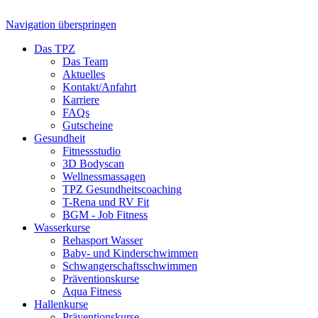
Navigation überspringen
Das TPZ
Das Team
Aktuelles
Kontakt/Anfahrt
Karriere
FAQs
Gutscheine
Gesundheit
Fitnessstudio
3D Bodyscan
Wellnessmassagen
TPZ Gesundheits­coaching
T-Rena und RV Fit
BGM - Job Fitness
Wasserkurse
Rehasport Wasser
Baby- und Kinderschwimmen
Schwangerschafts­schwimmen
Präventionskurse
Aqua Fitness
Hallenkurse
Präventionskurse