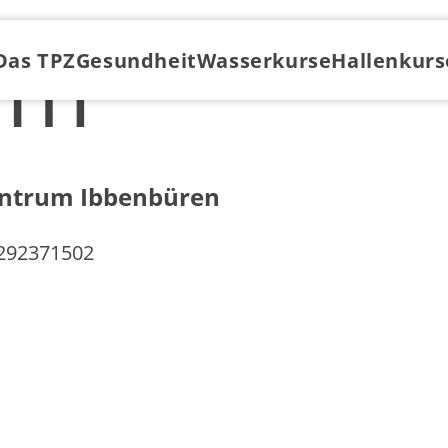
um
Das TPZ
Gesundheit
Wasserkurse
Hallenkurs
entrum Ibbenbüren
 292371502