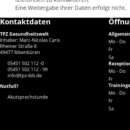
Eine Weitergabe Ihrer Daten erfolgt nicht.
Kontaktdaten
Öffnu
TPZ Gesundheitswelt
Allgemei
Inhaber: Marc-Nicolas Caris
Mo - Do
Rheiner Straße 8
Fr
49477 Ibbenbüren
Sa
05451 502 112 -0
Rezeptio
05451 502 112 - 99
Mo - Do
info@tpz-ibb.de
Fr
Training
Notfall?
Mo - Do
Akutsprechstunde
Fr
Sa