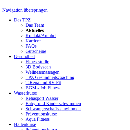
Navigation überspringen
Das TPZ
Das Team
Aktuelles
Kontakt/Anfahrt
Karriere
FAQs
Gutscheine
Gesundheit
Fitnessstudio
3D Bodyscan
Wellnessmassagen
TPZ Gesundheits­coaching
T-Rena und RV Fit
BGM - Job Fitness
Wasserkurse
Rehasport Wasser
Baby- und Kinderschwimmen
Schwangerschafts­schwimmen
Präventionskurse
Aqua Fitness
Hallenkurse
Präventionskurse