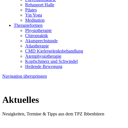
Rehasport Halle
Pilates
Yin Yoga
Meditation
Therapieformen
Physiotherapie
Chiropraktik
Akutsprechstunde
Atlastherapie
CMD Kiefer­gelenks­behandlung
Atem­physio­therapie
Kopfschmerz und Schwindel
Heilende Bewegung
Navigation überspringen
Aktuelles
Neuigkeiten, Termine & Tipps aus dem TPZ Ibbenbüren