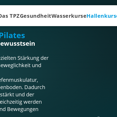
Das TPZ
Gesundheit
Wasserkurse
Hallenkurs
Pilates
bewusstsein
gezielten Stärkung der
Beweglichkeit und
iefenmuskulatur,
kenboden. Dadurch
stärkt und der
eichzeitig werden
 und Bewegungen