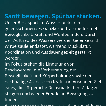
r
s
Sanft bewegen. Spürbar stärken.
p
Unser Rehasport im Wasser bietet ein
r
gelenkschonendes Ganzkörpertraining für mehr
i
Beweglichkeit, Kraft und Wohlbefinden. Durch
den Auftrieb des Wassers werden Gelenke und
n
Wirbelsäule entlastet, während Muskulatur,
g
Koordination und Ausdauer gezielt gestärkt
e
werden.
n
Im Fokus stehen die Linderung von
Beschwerden, die Verbesserung der
Beweglichkeit und Körperhaltung sowie der
nachhaltige Aufbau von Kraft und Ausdauer. Ziel
ist es, die körperliche Belastbarkeit im Alltag zu
steigern und wieder Freude an Bewegung zu
finden.
Alle Gruppen werden von speziell ausgebildeten