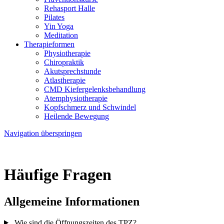
Rehasport Halle
Pilates
Yin Yoga
Meditation
Therapieformen
Physiotherapie
Chiropraktik
Akutsprechstunde
Atlastherapie
CMD Kiefer­gelenks­behandlung
Atem­physio­therapie
Kopfschmerz und Schwindel
Heilende Bewegung
Navigation überspringen
Häufige Fragen
Allgemeine Informationen
Wie sind die Öffnungszeiten des TPZ?