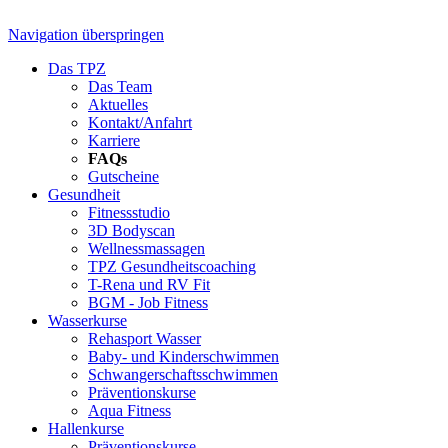
Navigation überspringen
Das TPZ
Das Team
Aktuelles
Kontakt/Anfahrt
Karriere
FAQs
Gutscheine
Gesundheit
Fitnessstudio
3D Bodyscan
Wellnessmassagen
TPZ Gesundheits­coaching
T-Rena und RV Fit
BGM - Job Fitness
Wasserkurse
Rehasport Wasser
Baby- und Kinderschwimmen
Schwangerschafts­schwimmen
Präventionskurse
Aqua Fitness
Hallenkurse
Präventionskurse