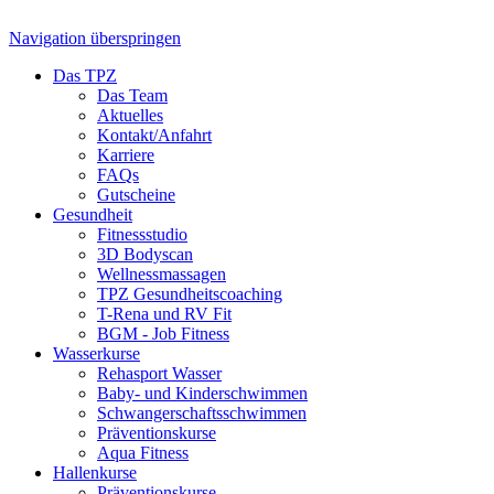
Navigation überspringen
Das TPZ
Das Team
Aktuelles
Kontakt/Anfahrt
Karriere
FAQs
Gutscheine
Gesundheit
Fitnessstudio
3D Bodyscan
Wellnessmassagen
TPZ Gesundheits­coaching
T-Rena und RV Fit
BGM - Job Fitness
Wasserkurse
Rehasport Wasser
Baby- und Kinderschwimmen
Schwangerschafts­schwimmen
Präventionskurse
Aqua Fitness
Hallenkurse
Präventionskurse