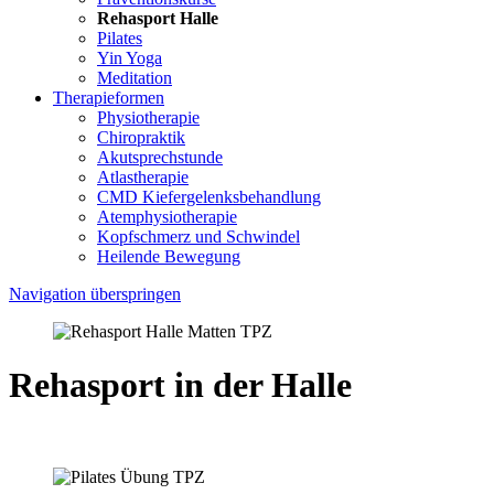
Rehasport Halle
Pilates
Yin Yoga
Meditation
Therapieformen
Physiotherapie
Chiropraktik
Akutsprechstunde
Atlastherapie
CMD Kiefer­gelenks­behandlung
Atem­physio­therapie
Kopfschmerz und Schwindel
Heilende Bewegung
Navigation überspringen
Rehasport in der Halle