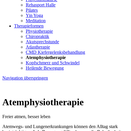
Rehasport Halle
Pilates
Yin Yoga
Meditation
Therapieformen
Physiotherapie
Chiropraktik
Akutsprechstunde
Atlastherapie
CMD Kiefer­gelenks­behandlung
Atem­physio­therapie
Kopfschmerz und Schwindel
Heilende Bewegung
Navigation überspringen
Atem­physio­therapie
Freier atmen, besser leben
Atemwegs- und Lungen­erkrankungen können den Alltag stark