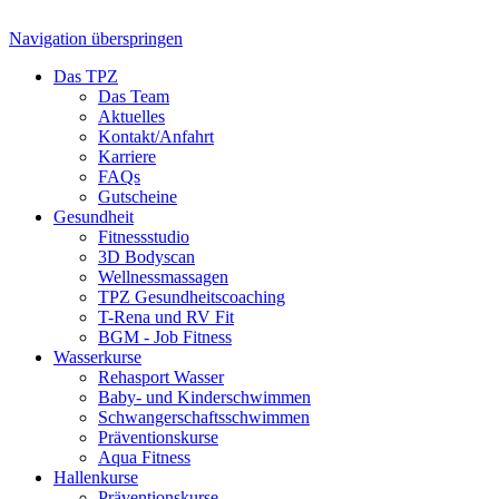
Navigation überspringen
Das TPZ
Das Team
Aktuelles
Kontakt/Anfahrt
Karriere
FAQs
Gutscheine
Gesundheit
Fitnessstudio
3D Bodyscan
Wellnessmassagen
TPZ Gesundheits­coaching
T-Rena und RV Fit
BGM - Job Fitness
Wasserkurse
Rehasport Wasser
Baby- und Kinderschwimmen
Schwangerschafts­schwimmen
Präventionskurse
Aqua Fitness
Hallenkurse
Präventionskurse