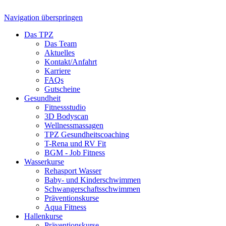
Navigation überspringen
Das TPZ
Das Team
Aktuelles
Kontakt/Anfahrt
Karriere
FAQs
Gutscheine
Gesundheit
Fitnessstudio
3D Bodyscan
Wellnessmassagen
TPZ Gesundheits­coaching
T-Rena und RV Fit
BGM - Job Fitness
Wasserkurse
Rehasport Wasser
Baby- und Kinderschwimmen
Schwangerschafts­schwimmen
Präventionskurse
Aqua Fitness
Hallenkurse
Präventionskurse