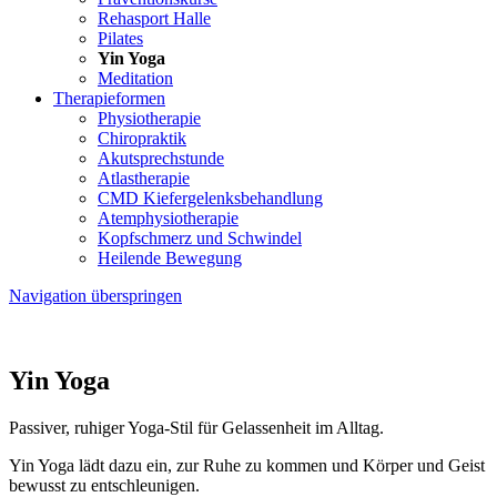
Rehasport Halle
Pilates
Yin Yoga
Meditation
Therapieformen
Physiotherapie
Chiropraktik
Akutsprechstunde
Atlastherapie
CMD Kiefer­gelenks­behandlung
Atem­physio­therapie
Kopfschmerz und Schwindel
Heilende Bewegung
Navigation überspringen
Yin Yoga
Passiver, ruhiger Yoga-Stil für Gelassenheit im Alltag.
Yin Yoga lädt dazu ein, zur Ruhe zu kommen und Körper und Geist
bewusst zu entschleunigen.