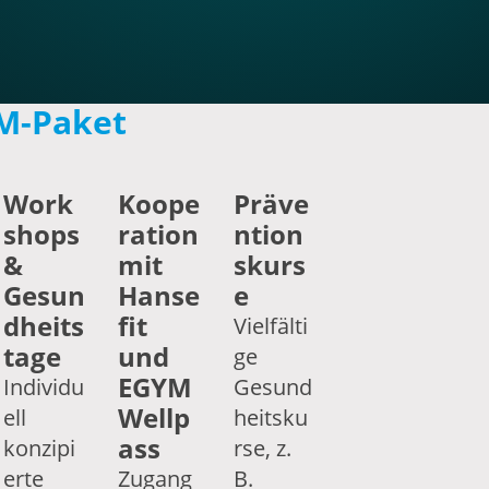
GM-Paket
Work
Koope
Präve
shops
ration
ntion
&
mit
skurs
Gesun
Hanse
e
dheits
fit
Vielfälti
tage
und
ge
EGYM
Individu
Gesund
Wellp
ell
heitsku
ass
konzipi
rse, z.
erte
Zugang
B.