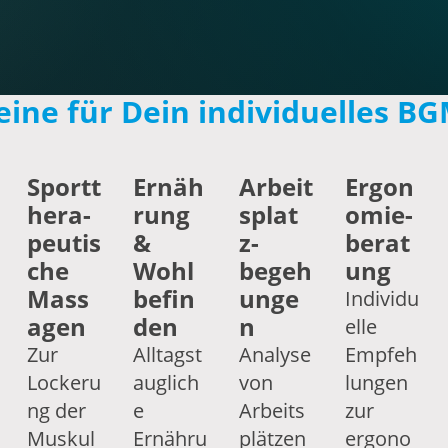
ine für Dein individuelles B
Sportt
Ernäh
Arbeit
Ergon
hera­
rung
splat
omie­
peutis
&
z­
berat
che
Wohl
begeh
ung
Mass
befin
unge
Individu
agen
den
n
elle
Zur
Alltagst
Analyse
Empfeh
Lockeru
auglich
von
lungen
ng der
e
Arbeits
zur
Muskul
Ernähru
plätzen
ergono