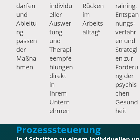
darfen
individu
Rücken
raining,
und
eller
im
Entspan
Ableitu
Auswer
Arbeits
nungs­
ng
tung
alltag“
verfahr
passen
und
en und
der
Therapi
Strategi
Maßna
eempfe
en zur
hmen
hlungen
Förderu
direkt
ng der
in
psychis
Ihrem
chen
Untern
Gesund
ehmen
heit
Prozesssteuerung
In 4 Schritten zu einem individuellen