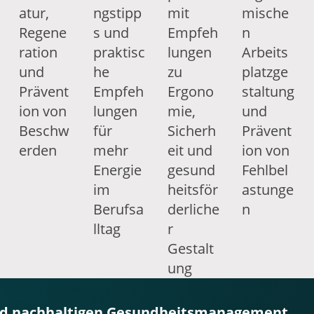
atur,
ngstipp
mit
mische
Regene
s und
Empfeh
n
ration
praktisc
lungen
Arbeits
und
he
zu
platzge
Prävent
Empfeh
Ergono
staltung
ion von
lungen
mie,
und
Beschw
für
Sicherh
Prävent
erden
mehr
eit und
ion von
Energie
gesund
Fehlbel
im
heitsför
astunge
Berufsa
derliche
n
lltag
r
Gestalt
ung
 und nachhaltigen Gesundheitsmanagement