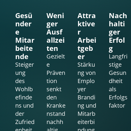
Gesü
Weni
Attra
Nach
nder
ger
ktive
halti
e
Ausf
r
ger
Mitar
allzei
Arbei
Erfol
beite
ten
tgeb
g
nde
er
Gezielt
Langfri
Steiger
e
Stärku
stige
ung
Präven
ng von
Gesun
des
tion
Emplo
dheit
Wohlb
senkt
yer
als
efinde
den
Brandi
Erfolgs
ns und
Kranke
ng und
faktor
der
nstand
Mitarb
Zufried
nachh
eiterbi
enheit
altig
ndung