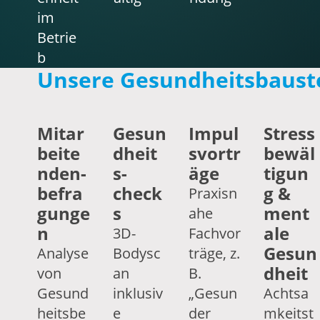
im
Betrie
b
Unsere Gesundheits­bauste
Mitar
Gesun
Impul
Stress
beite
dheit
svortr
bewäl
nden­
s­
äge
tigun
befra
check
g &
Praxisn
gunge
s
ment
ahe
n
ale
3D-
Fachvor
Gesun
Analyse
Bodysc
träge, z.
dheit
von
an
B.
Gesund
inklusiv
„Gesun
Achtsa
heitsbe
e
der
mkeitst