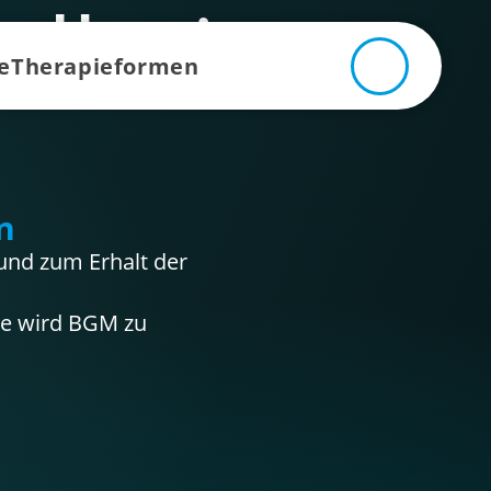
dheits­
e
Therapieformen
n
und zum Erhalt der
le wird BGM zu