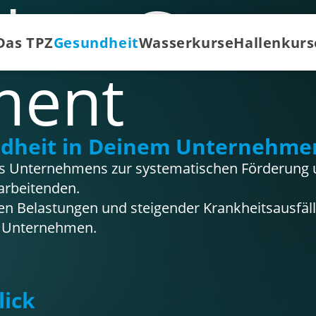
iches Gesun
Das TPZ
Gesundheit
Wasserkurse
Hallenkurs
ment
dheit in Deinem Unternehme
ines Unternehmens zur systematischen Förderung 
arbeitenden.
hen Belastungen und steigender Krankheitsausfäl
in Unternehmen.
lick