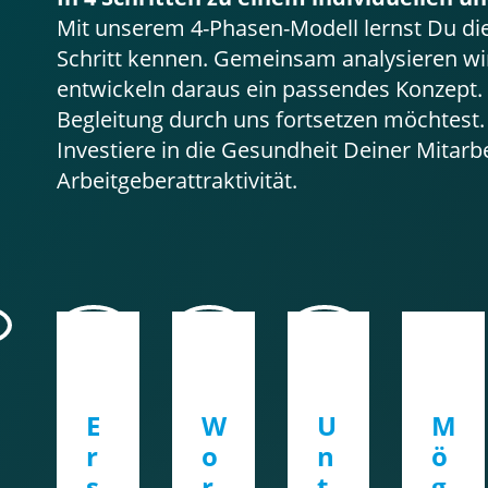
Mit unserem 4-Phasen-Modell lernst Du di
Schritt kennen. Gemeinsam analysieren w
entwickeln daraus ein passendes Konzept. 
Begleitung durch uns fortsetzen möchtest.
Investiere in die Gesundheit Deiner Mitar
Arbeitgeberattraktivität.
2
3
4
E
W
U
M
r
o
n
ö
s
r
t
g