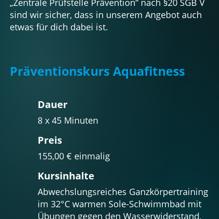
„Zentrale Prüfstelle Prävention“ nach §20 SGB V
r
sind wir sicher, dass in unserem Angebot auch
s
etwas für dich dabei ist.
p
r
i
Präventionskurs Aquafitness
n
g
Dauer
e
8 x 45 Minuten
n
Preis
155,00 € einmalig
Kursinhalte
Abwechslungs­reiches Ganz­körper­training
im 32°C warmen Sole-Schwimmbad mit
Übungen gegen den Wasserwiderstand,