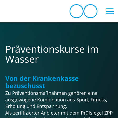
N
a
v
Präventionskurse im
i
Wasser
g
a
t
Von der Krankenkasse
i
bezuschusst
o
Zu Präventions­maßnahmen gehören eine
n
ausgewogene Kombination aus Sport, Fitness,
ü
Erholung und Entspannung.
b
Als zertifizierter Anbieter mit dem Prüfsiegel ZPP
e