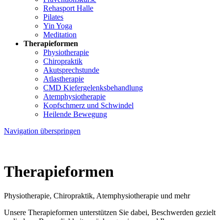
Rehasport Halle
Pilates
Yin Yoga
Meditation
Therapieformen
Physiotherapie
Chiropraktik
Akutsprechstunde
Atlastherapie
CMD Kiefer­gelenks­behandlung
Atem­physio­therapie
Kopfschmerz und Schwindel
Heilende Bewegung
Navigation überspringen
Therapieformen
Physiotherapie, Chiropraktik, Atem­physio­therapie und mehr
Unsere Therapieformen unterstützen Sie dabei, Beschwerden gezielt