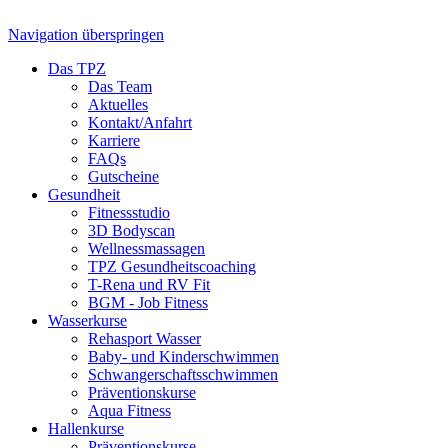
Navigation überspringen
Das TPZ
Das Team
Aktuelles
Kontakt/Anfahrt
Karriere
FAQs
Gutscheine
Gesundheit
Fitnessstudio
3D Bodyscan
Wellnessmassagen
TPZ Gesundheits­coaching
T-Rena und RV Fit
BGM - Job Fitness
Wasserkurse
Rehasport Wasser
Baby- und Kinderschwimmen
Schwangerschafts­schwimmen
Präventionskurse
Aqua Fitness
Hallenkurse
Präventionskurse