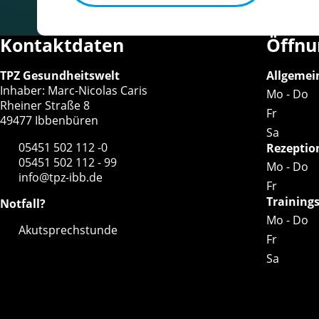
t
f
Kontaktdaten
Öffnu
e
l
TPZ Gesundheitswelt
Allgemei
Inhaber: Marc-Nicolas Caris
d
Mo - Do
Rheiner Straße 8
Fr
49477 Ibbenbüren
Sa
05451 502 112 -0
Rezeptio
05451 502 112 - 99
Mo - Do
info@tpz-ibb.de
Fr
Training
Notfall?
Mo - Do
Akutsprechstunde
Fr
Sa