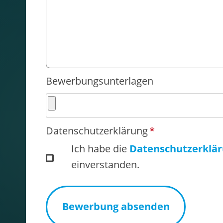
f
e
l
d
Bewerbungsunterlagen
P
Datenschutzerklärung
*
f
Ich habe die
Datenschutzerklä
l
einverstanden.
i
c
Bewerbung absenden
h