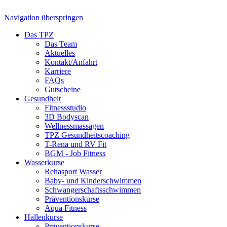
Navigation überspringen
Das TPZ
Das Team
Aktuelles
Kontakt/Anfahrt
Karriere
FAQs
Gutscheine
Gesundheit
Fitnessstudio
3D Bodyscan
Wellnessmassagen
TPZ Gesundheits­coaching
T-Rena und RV Fit
BGM - Job Fitness
Wasserkurse
Rehasport Wasser
Baby- und Kinderschwimmen
Schwangerschafts­schwimmen
Präventionskurse
Aqua Fitness
Hallenkurse
Präventionskurse