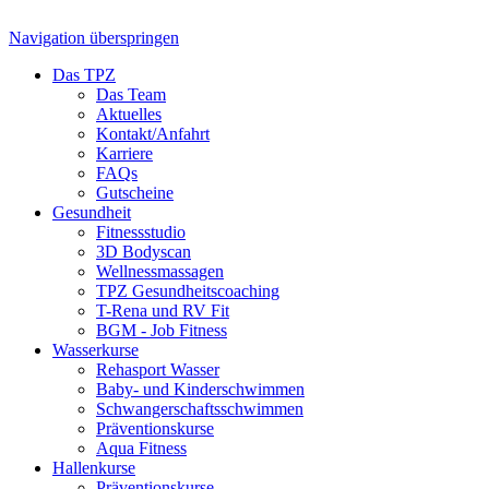
Navigation überspringen
Das TPZ
Das Team
Aktuelles
Kontakt/Anfahrt
Karriere
FAQs
Gutscheine
Gesundheit
Fitnessstudio
3D Bodyscan
Wellnessmassagen
TPZ Gesundheits­coaching
T-Rena und RV Fit
BGM - Job Fitness
Wasserkurse
Rehasport Wasser
Baby- und Kinderschwimmen
Schwangerschafts­schwimmen
Präventionskurse
Aqua Fitness
Hallenkurse
Präventionskurse