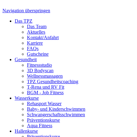
Navigation überspringen
Das TPZ
Das Team
Aktuelles
Kontakt/Anfahrt
Karriere
FAQs
Gutscheine
Gesundheit
Fitnessstudio
3D Bodyscan
Wellnessmassagen
TPZ Gesundheits­coaching
T-Rena und RV Fit
BGM - Job Fitness
Wasserkurse
Rehasport Wasser
Baby- und Kinderschwimmen
Schwangerschafts­schwimmen
Präventionskurse
Aqua Fitness
Hallenkurse
Präventionskurse