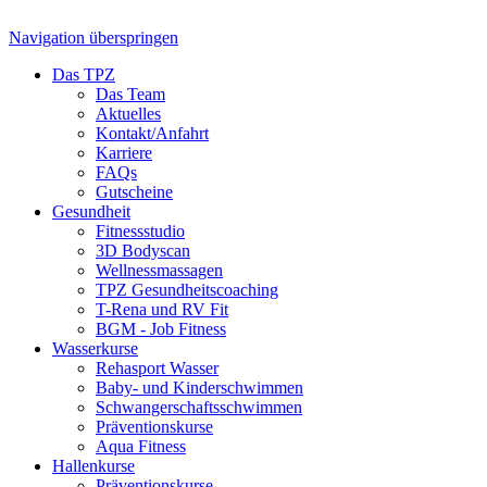
Navigation überspringen
Das TPZ
Das Team
Aktuelles
Kontakt/Anfahrt
Karriere
FAQs
Gutscheine
Gesundheit
Fitnessstudio
3D Bodyscan
Wellnessmassagen
TPZ Gesundheits­coaching
T-Rena und RV Fit
BGM - Job Fitness
Wasserkurse
Rehasport Wasser
Baby- und Kinderschwimmen
Schwangerschafts­schwimmen
Präventionskurse
Aqua Fitness
Hallenkurse
Präventionskurse