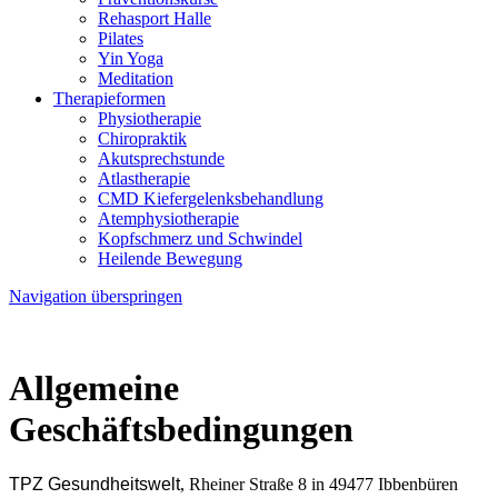
Rehasport Halle
Pilates
Yin Yoga
Meditation
Therapieformen
Physiotherapie
Chiropraktik
Akutsprechstunde
Atlastherapie
CMD Kiefer­gelenks­behandlung
Atem­physio­therapie
Kopfschmerz und Schwindel
Heilende Bewegung
Navigation überspringen
Allgemeine
Geschäftsbedingungen
TPZ Gesundheitswelt
, Rheiner Straße 8 in 49477 Ibbenbüren